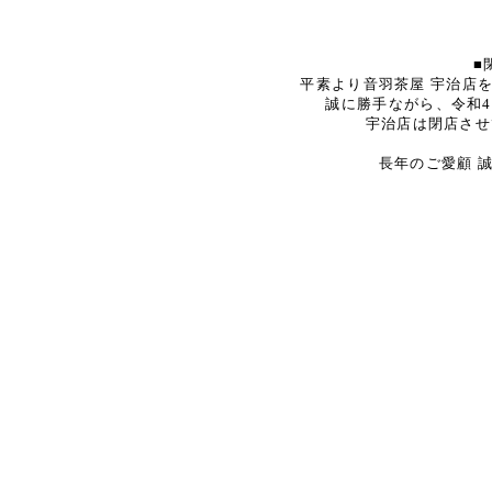
■
平素より音羽茶屋 宇治店
誠に勝手ながら、令和4
宇治店は閉店させ
長年のご愛顧 